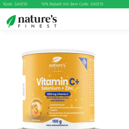
 Code: SAVE10
%
10% Rabatt mit dem Code: SAVE10
Start
/
Vitamine und Mineralien
/
Vitamin C
/ Vitamin C +
Selen + Cink