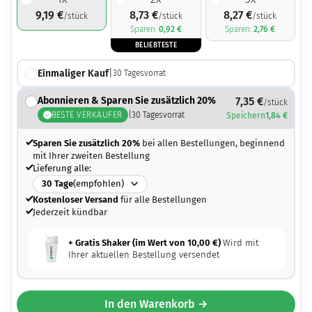
9,19
€
8,73
€
8,27
€
/stück
/stück
/stück
Sparen:
0,92
€
Sparen:
2,76
€
BELIEBTESTE
Einmaliger Kauf
|
30
Tagesvorrat
Abonnieren & Sparen Sie zusätzlich 20%
7,35
€
/stück
BESTE VERKÄUFER
|
30
Tagesvorrat
Speichern
1,84
€
Sparen Sie zusätzlich 20%
bei allen Bestellungen, beginnend
mit Ihrer zweiten Bestellung
Lieferung alle:
30
Tage
(empfohlen)
Kostenloser Versand
für alle Bestellungen
Jederzeit kündbar
+ Gratis Shaker (im Wert von
10,00
€
)
Wird mit
Ihrer aktuellen Bestellung versendet
In den Warenkorb →