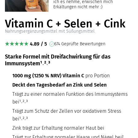
ich es nehme, erwischen mich
Erkältungen nicht mehr :)
Vitamin C + Selen + Cink
Nahrungsergänzungsmittel mit Süßungsmittel
4.89 / 5
674 Geprüfte Bewertungen
Starke Formel mit Dreifachwirkung für das
Immunsystem¹˒²˒³
1000 mg (1250 % NRV) Vitamin C
pro Portion
Deckt den Tagesbedarf an
Zink und Selen
Trägt zu einer normalen Funktion des Immunsystems
bei¹˒²˒³
Trägt zum Schutz der Zellen vor oxidativem Stress
bei¹˒²˒³
Zink trägt zur Erhaltung normaler Haut bei
Trägt zur Erhaltung normaler Haare und Nägel bei²