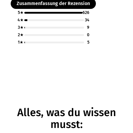
Zusammenfassung der Rezension
5★
626
4★
34
3★
9
2★
0
1★
5
Alles, was du wissen
musst: