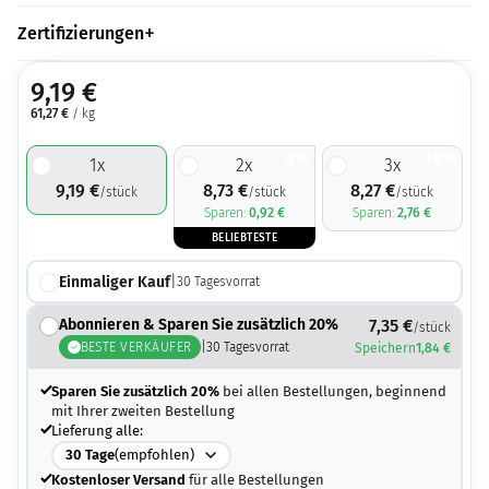
Zertifizierungen
9,19
€
61,27
€
/ kg
5%
10%
1
x
2
x
3
x
9,19
€
8,73
€
8,27
€
/stück
/stück
/stück
Sparen:
0,92
€
Sparen:
2,76
€
BELIEBTESTE
Einmaliger Kauf
|
30
Tagesvorrat
Abonnieren & Sparen Sie zusätzlich 20%
7,35
€
/stück
BESTE VERKÄUFER
|
30
Tagesvorrat
Speichern
1,84
€
Sparen Sie zusätzlich 20%
bei allen Bestellungen, beginnend
mit Ihrer zweiten Bestellung
Lieferung alle:
30
Tage
(empfohlen)
Kostenloser Versand
für alle Bestellungen