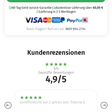
60-Tag Geld-zurück-Garantie
Kostenlose Lieferung über
60,00
€
Lieferung in 2-3 Werktagen
Noch Fragen? Ruf uns an:
8651 904 2114
Kundenrezensionen
★
★
★
★
★
674
Geprüfte Bewertungen
4,9/5
★
★
★
★
★
Veröffentlicht vor 2 Jahren von: Tiborne E.
Ve
Sc