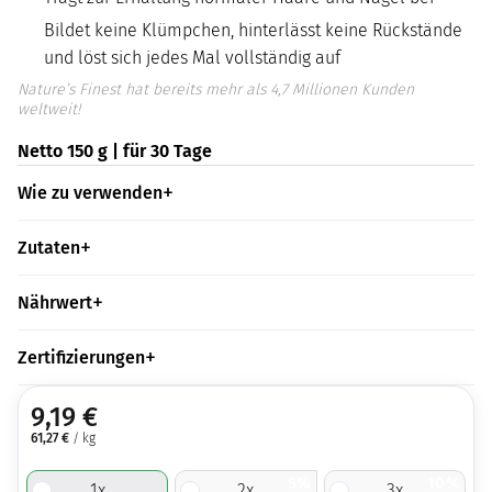
Bildet keine Klümpchen, hinterlässt keine Rückstände
und löst sich jedes Mal vollständig auf
Nature’s Finest hat bereits mehr als 4,7 Millionen Kunden
weltweit!
Netto 150 g | für 30 Tage
Wie zu verwenden
Zutaten
Nährwert
Zertifizierungen
9,19
€
61,27
€
/ kg
5%
10%
1
x
2
x
3
x