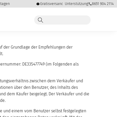
agen
Gratisversand für Bestellungen ab 60,00 €
Unterstützung
8651 904 2114
uf der Grundlage der Empfehlungen der
t.
Steuernummer: DE335477749 (im Folgenden als
chtungsverhältnis zwischen dem Verkäufer und
ationen über den Benutzer, des Inhalts des
und dem Käufer beigelegt. Der Verkäufer und die
de.
se und einem vom Benutzer selbst festgelegten