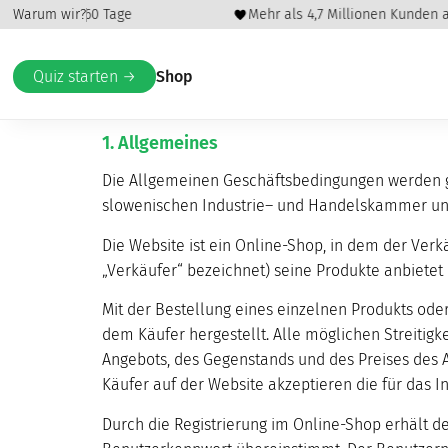
rantie für 60 Tage
Warum wir?
Allgemeine Geschäf
Mehr als 4,7 Millionen Kunden au
Quiz starten →
Shop
ALLGEMEINE GESCHÄFTSBEDINGUNGEN
1. Allgemeines
Die Allgemeinen Geschäftsbedingungen werden g
slowenischen Industrie– und Handelskammer und
Die Website ist ein Online-Shop, in dem der Verk
„Verkäufer“ bezeichnet) seine Produkte anbietet 
Mit der Bestellung eines einzelnen Produkts ode
dem Käufer hergestellt. Alle möglichen Streitigk
Angebots, des Gegenstands und des Preises des 
Käufer auf der Website akzeptieren die für das 
Durch die Registrierung im Online-Shop erhält 