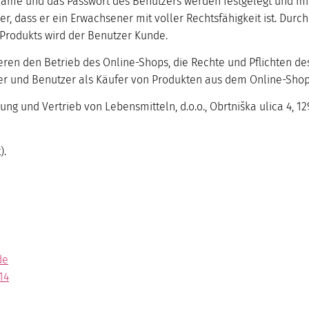
ame und das Passwort des Benutzers werden festgelegt und mit
er, dass er ein Erwachsener mit voller Rechtsfähigkeit ist. Dur
 Produkts wird der Benutzer Kunde.
ren den Betrieb des Online-Shops, die Rechte und Pflichten de
er und Benutzer als Käufer von Produkten aus dem Online-Sho
ung und Vertrieb von Lebensmitteln, d.o.o., Obrtniška ulica 4, 1
).
de
14