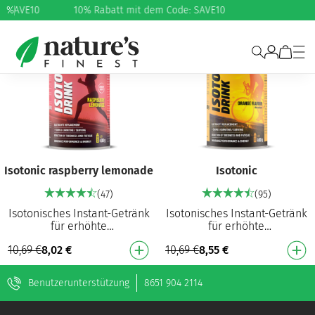
e: SAVE10
%
10% Rabatt mit dem Code: SAVE10
25%
20%
Isotonic raspberry lemonade
Isotonic
(47)
(95)
Isotonisches Instant-Getränk
Isotonisches Instant-Getränk
für erhöhte
für erhöhte
Flüssigkeitszufuhr und
Flüssigkeitszufuhr und
10,69
€
8,02
€
10,69
€
8,55
€
Leistungsfähigkeit bei
Leistungsfähigkeit bei
körperlicher Aktivität. Ersetzt
körperlicher Aktivität. Ersetzt
…
…
Benutzerunterstützung
8651 904 2114