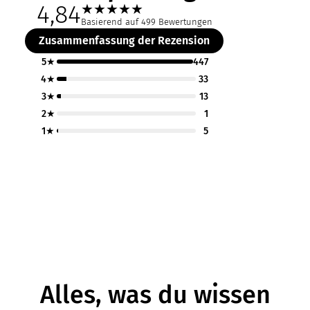
4,84
★
★
★
★
★
Basierend auf 499 Bewertungen
Zusammenfassung der Rezension
5★
447
4★
33
3★
13
2★
1
1★
5
Alles, was du wissen