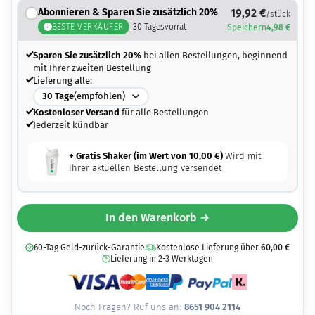
Abonnieren & Sparen Sie zusätzlich 20%
19,92
€
/stück
BESTE VERKÄUFER
|
30
Tagesvorrat
Speichern
4,98
€
Sparen Sie zusätzlich 20%
bei allen Bestellungen, beginnend
mit Ihrer zweiten Bestellung
Lieferung alle:
30
Tage
(empfohlen)
Kostenloser Versand
für alle Bestellungen
Jederzeit kündbar
+ Gratis Shaker (im Wert von
10,00
€
)
Wird mit
Ihrer aktuellen Bestellung versendet
In den Warenkorb →
60-Tag Geld-zurück-Garantie
Kostenlose Lieferung über
60,00
€
Lieferung in 2-3 Werktagen
Noch Fragen? Ruf uns an:
8651 904 2114