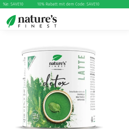
ode: SAVE10
%
10% Rabatt mit dem Code: SAVE10
Start
/
Gewichtsverlust
/
Entgiftung und
Gewichtsverlust
/ Detox Latte