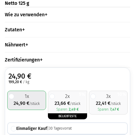
Netto 125 g
Wie zu verwenden
Zutaten
Nährwert
Zertifizierungen
24,90
€
199,20
€
/ kg
5%
10%
1
x
2
x
3
x
24,90
€
23,66
€
22,41
€
/stück
/stück
/stück
Sparen:
2,49
€
Sparen:
7,47
€
BELIEBTESTE
Einmaliger Kauf
|
30
Tagesvorrat