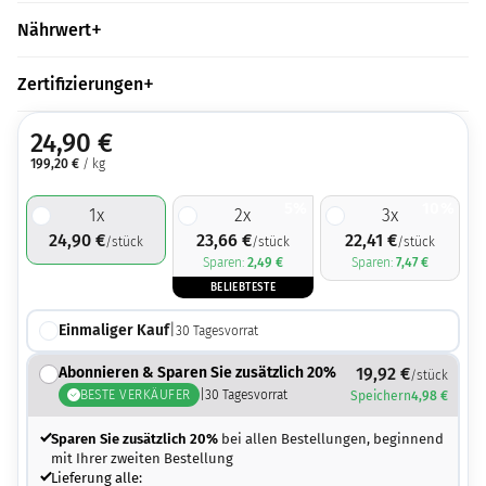
Nährwert
Zertifizierungen
24,90
€
199,20
€
/ kg
5%
10%
1
x
2
x
3
x
24,90
€
23,66
€
22,41
€
/stück
/stück
/stück
Sparen:
2,49
€
Sparen:
7,47
€
BELIEBTESTE
Einmaliger Kauf
|
30
Tagesvorrat
Abonnieren & Sparen Sie zusätzlich 20%
19,92
€
/stück
BESTE VERKÄUFER
|
30
Tagesvorrat
Speichern
4,98
€
Sparen Sie zusätzlich 20%
bei allen Bestellungen, beginnend
mit Ihrer zweiten Bestellung
Lieferung alle: