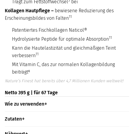
Trägt zum Fettstoffwechsel⁷ bei
Kollagen Hautpflege –
bewiesene Reduzierung des
11
Erscheinungsbildes von Falten
Patentiertes Fischkollagen Naticol®
11
Hydrolysierte Peptide für optimale Absorption
Kann die Hautelastizität und gleichmäßigen Teint
11
verbessern
Mit Vitamin C, das zur normalen Kollagenbildung
beiträgt⁶
Nature’s Finest hat bereits über 4,7 Millionen Kunden weltweit!
Netto 395 g | für 67 Tage
Wie zu verwenden
Zutaten
Nährwert