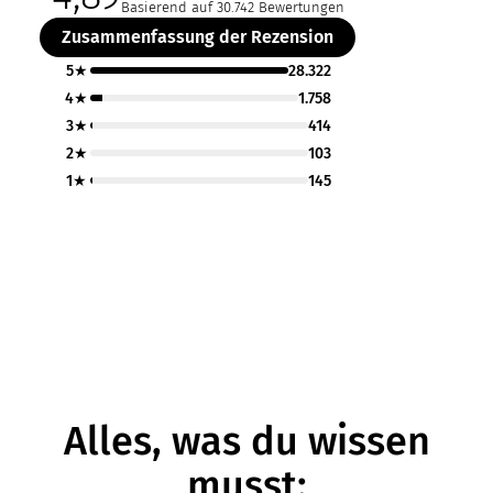
Basierend auf 30.742 Bewertungen
Zusammenfassung der Rezension
5★
28.322
4★
1.758
3★
414
2★
103
1★
145
Alles, was du wissen
musst: