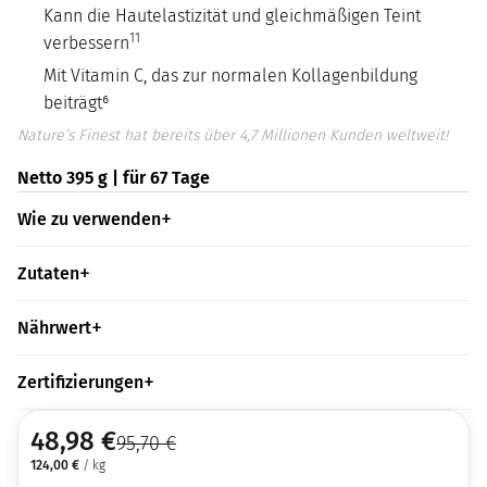
Kann die Hautelastizität und gleichmäßigen Teint
11
verbessern
Mit Vitamin C, das zur normalen Kollagenbildung
beiträgt⁶
Nature’s Finest hat bereits über 4,7 Millionen Kunden weltweit!
Netto 395 g | für 67 Tage
Wie zu verwenden
Zutaten
Nährwert
Zertifizierungen
48,98
€
95,70
€
124,00
€
/ kg