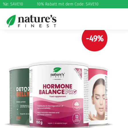
ode: SAVE10
%
10% Rabatt mit dem Code: SAVE10
Start
/
Schönheit und Pflege
/
Haut und Falten (Anti-
Aging)
/ Hormone Fat Skin Lift
-49%