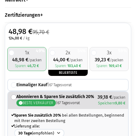
Zertifizierungen
48,98
€
95,70
€
124,00
€
/ kg
49%
54%
59%
1
x
2
x
3
x
48,98
€
44,00
€
39,23
€
/packen
/packen
/packen
Sparen:
46,72
€
Sparen:
103,40
€
Sparen:
169,41
€
BELIEBTESTE
Einmaliger Kauf
|
67
Tagesvorrat
Abonnieren & Sparen Sie zusätzlich 20%
39,18
€
/packen
BESTE VERKÄUFER
|
67
Tagesvorrat
Speichern
9,80
€
Sparen Sie zusätzlich 20%
bei allen Bestellungen, beginnend
mit Ihrer zweiten Bestellung
Lieferung alle:
30
Tage
(empfohlen)