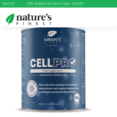
 SAVE10
%
10% Rabatt mit dem Code: SAVE10
Start
/
Schönheit und Pflege
/
Haar
/ Cell PRO