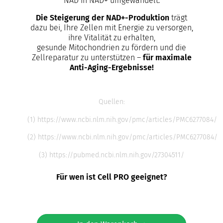
NAD in NAD+ umgewandelt.
Die Steigerung der NAD+-Produktion
trägt
dazu bei, Ihre Zellen mit Energie zu versorgen,
ihre Vitalität zu erhalten,
gesunde Mitochondrien zu fördern und die
Zellreparatur zu unterstützen –
für maximale
Anti-Aging-Ergebnisse!
Quellen:
(1) https://www.ncbi.nlm.nih.gov/pmc/articles/PMC6277084/
(2) https://www.ncbi.nlm.nih.gov/pmc/articles/PMC6277084/
(3) https://pubmed.ncbi.nlm.nih.gov/27304511/
Für wen ist Cell PRO geeignet?