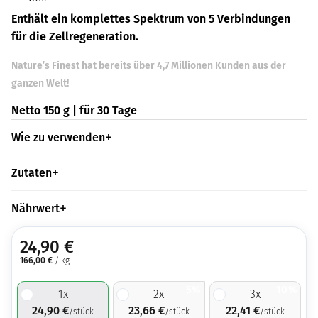
Enthält ein komplettes Spektrum von 5 Verbindungen
für die Zellregeneration.
Nature’s Finest hat bereits über 4,7 Millionen Kunden aus der
ganzen Welt!
Netto 150 g | für 30 Tage
Wie zu verwenden
Zutaten
Nährwert
24,90
€
166,00
€
/ kg
5%
10%
1
x
2
x
3
x
24,90
€
23,66
€
22,41
€
/stück
/stück
/stück