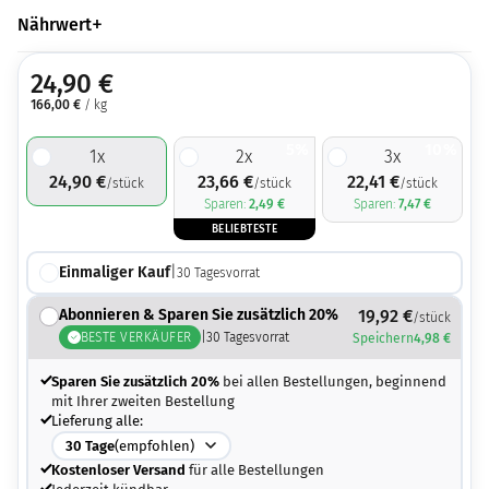
Nährwert
24,90
€
166,00
€
/ kg
5%
10%
1
x
2
x
3
x
24,90
€
23,66
€
22,41
€
/stück
/stück
/stück
Sparen:
2,49
€
Sparen:
7,47
€
BELIEBTESTE
Einmaliger Kauf
|
30
Tagesvorrat
Abonnieren & Sparen Sie zusätzlich 20%
19,92
€
/stück
BESTE VERKÄUFER
|
30
Tagesvorrat
Speichern
4,98
€
Sparen Sie zusätzlich 20%
bei allen Bestellungen, beginnend
mit Ihrer zweiten Bestellung
Lieferung alle:
30
Tage
(empfohlen)
Kostenloser Versand
für alle Bestellungen