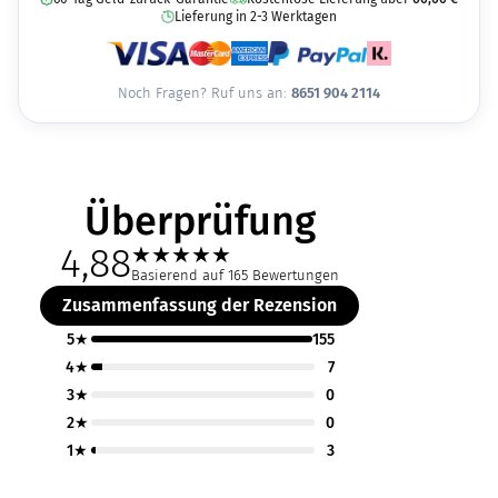
Lieferung in 2-3 Werktagen
Noch Fragen? Ruf uns an:
8651 904 2114
Überprüfung
4,88
★
★
★
★
★
Basierend auf 165 Bewertungen
Zusammenfassung der Rezension
5★
155
4★
7
3★
0
2★
0
1★
3