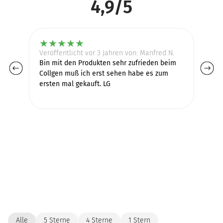
4,9/5
★
★
★
★
★
Veröffentlicht vor 3 Jahren von: Manfred N.
Ve
Bin mit den Produkten sehr zufrieden beim
Su
Collgen muß ich erst sehen habe es zum
em
ersten mal gekauft. LG
Alle
5 Sterne
4 Sterne
1 Stern