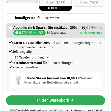
Sparen:
2,49
€
Sparen:
7,47
€
BELIEBTESTE
Einmaliger Kauf
|
30
Tagesvorrat
Abonnieren & Sparen Sie zusätzlich 20%
19,92
€
/stück
BESTE VERKÄUFER
|
30
Tagesvorrat
Speichern
4,98
€
Sparen Sie zusätzlich 20%
bei allen Bestellungen, beginnend
mit Ihrer zweiten Bestellung
Lieferung alle:
30
Tage
(empfohlen)
Kostenloser Versand
für alle Bestellungen
Jederzeit kündbar
+ Gratis Shaker (im Wert von
10,00
€
)
Wird mit
Ihrer aktuellen Bestellung versendet
In den Warenkorb →
60-Tag Geld-zurück-Garantie
Kostenlose Lieferung über
60,00
€